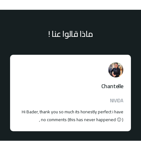
ماذا قالوا عنا !
Chantelle
ما
NIVIDA
شرك
Hi Bader, thank you so much its honestly perfect i have
مب
no comments (this has never happened 🙂 ) ,